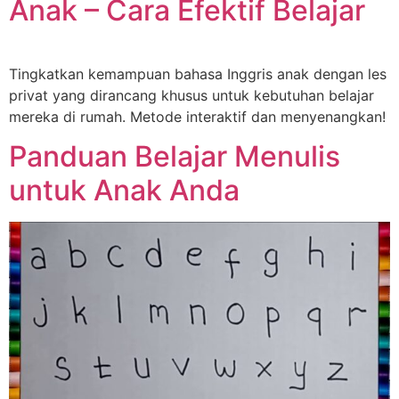
Anak – Cara Efektif Belajar
Tingkatkan kemampuan bahasa Inggris anak dengan les
privat yang dirancang khusus untuk kebutuhan belajar
mereka di rumah. Metode interaktif dan menyenangkan!
Panduan Belajar Menulis
untuk Anak Anda