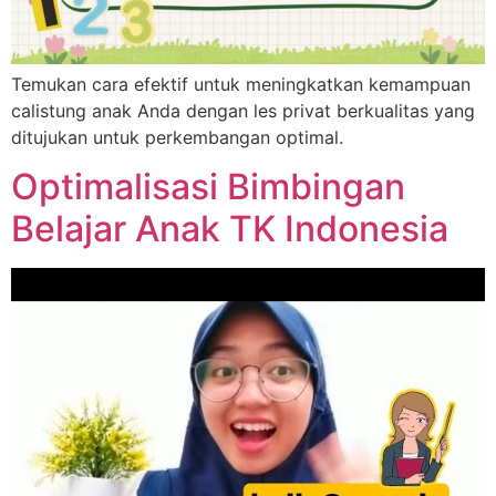
Temukan cara efektif untuk meningkatkan kemampuan
calistung anak Anda dengan les privat berkualitas yang
ditujukan untuk perkembangan optimal.
Optimalisasi Bimbingan
Belajar Anak TK Indonesia