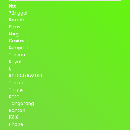
No.
wib
79.
Tanggal
Ruko
merah
Pinus
dan
Niaga
libur
Center.
nasional
Komplek
tutup
Taman
Royal
1,
RT.004/RW.016
Tanah
Tinggi,
Kota
Tangerang
Banten
15119
Phone