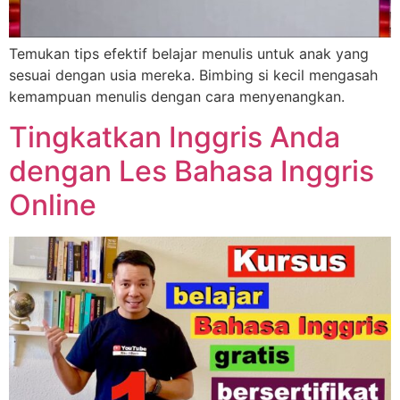
Temukan tips efektif belajar menulis untuk anak yang
sesuai dengan usia mereka. Bimbing si kecil mengasah
kemampuan menulis dengan cara menyenangkan.
Tingkatkan Inggris Anda
dengan Les Bahasa Inggris
Online