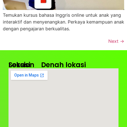
Temukan kursus bahasa Inggris online untuk anak yang
interaktif dan menyenangkan. Perkaya kemampuan anak
dengan pengajaran berkualitas.
Next
→
Lokasi
Session
Denah lokasi
Kantor
Jam
Pusat
Operasional
:
:
BIBA
Senin
Taman
–
Royal
Sabtu
Jalan
08.00
Permata
–
Raya
17.00