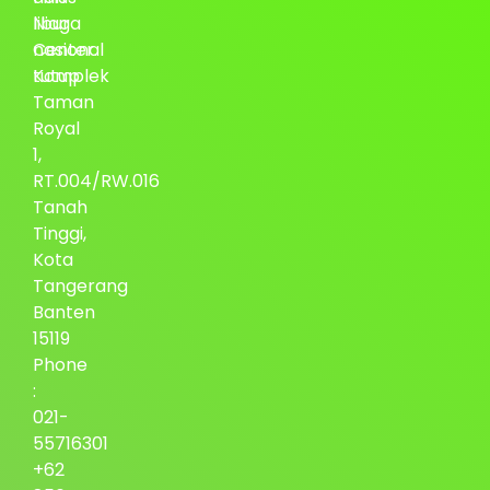
Niaga
libur
Center.
nasional
Komplek
tutup
Taman
Royal
1,
RT.004/RW.016
Tanah
Tinggi,
Kota
Tangerang
Banten
15119
Phone
:
021-
55716301
+62