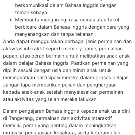
berkomunikasi dalam Bahasa Inggris dengan
teman sebaya.
Membantu mengurangi rasa cemas atau takut
berbicara dalam Bahasa Inggris dengan cara yang
menyenangkan dan tanpa tekanan.
Anda dapat menggunakan berbagai jenis permainan dan
aktivitas interaktif seperti memory game, permainan
papan, atau peran bermain untuk melibatkan anak-anak
dalam belajar Bahasa Inggris. Pastikan permainan yang
dipilih sesuai dengan usia dan minat anak untuk
meningkatkan partisipasi mereka dalam proses belajar.
Jangan lupa memberikan pujian dan penghargaan
kepada anak-anak setelah menyelesaikan permainan
atau aktivitas yang telah mereka lakukan.
Dalam pengajaran Bahasa Inggris kepada anak usia dini
di Tangerang, permainan dan aktivitas interaktif
memiliki peran yang penting dalam meningkatkan
motivasi, penguasaan kosakata, serta keterampilan