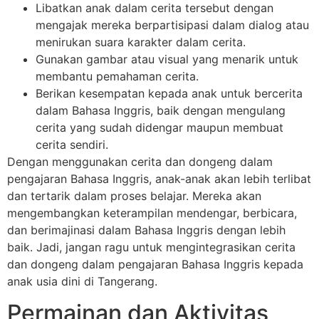
Libatkan anak dalam cerita tersebut dengan
mengajak mereka berpartisipasi dalam dialog atau
menirukan suara karakter dalam cerita.
Gunakan gambar atau visual yang menarik untuk
membantu pemahaman cerita.
Berikan kesempatan kepada anak untuk bercerita
dalam Bahasa Inggris, baik dengan mengulang
cerita yang sudah didengar maupun membuat
cerita sendiri.
Dengan menggunakan cerita dan dongeng dalam
pengajaran Bahasa Inggris, anak-anak akan lebih terlibat
dan tertarik dalam proses belajar. Mereka akan
mengembangkan keterampilan mendengar, berbicara,
dan berimajinasi dalam Bahasa Inggris dengan lebih
baik. Jadi, jangan ragu untuk mengintegrasikan cerita
dan dongeng dalam pengajaran Bahasa Inggris kepada
anak usia dini di Tangerang.
Permainan dan Aktivitas