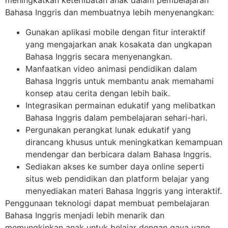
meningkatkan keterlibatan anak dalam pembelajaran
Bahasa Inggris dan membuatnya lebih menyenangkan:
Gunakan aplikasi mobile dengan fitur interaktif
yang mengajarkan anak kosakata dan ungkapan
Bahasa Inggris secara menyenangkan.
Manfaatkan video animasi pendidikan dalam
Bahasa Inggris untuk membantu anak memahami
konsep atau cerita dengan lebih baik.
Integrasikan permainan edukatif yang melibatkan
Bahasa Inggris dalam pembelajaran sehari-hari.
Pergunakan perangkat lunak edukatif yang
dirancang khusus untuk meningkatkan kemampuan
mendengar dan berbicara dalam Bahasa Inggris.
Sediakan akses ke sumber daya online seperti
situs web pendidikan dan platform belajar yang
menyediakan materi Bahasa Inggris yang interaktif.
Penggunaan teknologi dapat membuat pembelajaran
Bahasa Inggris menjadi lebih menarik dan
memungkinkan anak untuk belajar dengan gaya yang