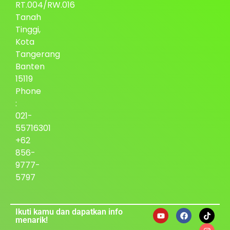
RT.004/RW.016
Tanah
Tinggi,
Kota
Tangerang
Banten
15119
Phone
:
021-
55716301
+62
856-
9777-
5797
Ikuti kamu dan dapatkan info
menarik!