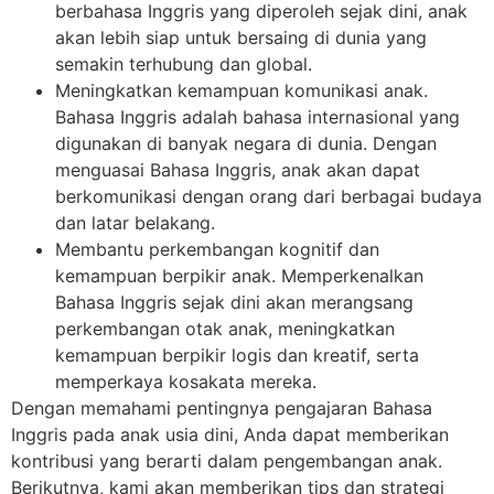
berbahasa Inggris yang diperoleh sejak dini, anak
akan lebih siap untuk bersaing di dunia yang
semakin terhubung dan global.
Meningkatkan kemampuan komunikasi anak.
Bahasa Inggris adalah bahasa internasional yang
digunakan di banyak negara di dunia. Dengan
menguasai Bahasa Inggris, anak akan dapat
berkomunikasi dengan orang dari berbagai budaya
dan latar belakang.
Membantu perkembangan kognitif dan
kemampuan berpikir anak. Memperkenalkan
Bahasa Inggris sejak dini akan merangsang
perkembangan otak anak, meningkatkan
kemampuan berpikir logis dan kreatif, serta
memperkaya kosakata mereka.
Dengan memahami pentingnya pengajaran Bahasa
Inggris pada anak usia dini, Anda dapat memberikan
kontribusi yang berarti dalam pengembangan anak.
Berikutnya, kami akan memberikan tips dan strategi