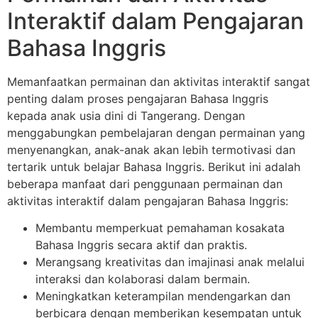
Interaktif dalam Pengajaran
Bahasa Inggris
Memanfaatkan permainan dan aktivitas interaktif sangat
penting dalam proses pengajaran Bahasa Inggris
kepada anak usia dini di Tangerang. Dengan
menggabungkan pembelajaran dengan permainan yang
menyenangkan, anak-anak akan lebih termotivasi dan
tertarik untuk belajar Bahasa Inggris. Berikut ini adalah
beberapa manfaat dari penggunaan permainan dan
aktivitas interaktif dalam pengajaran Bahasa Inggris:
Membantu memperkuat pemahaman kosakata
Bahasa Inggris secara aktif dan praktis.
Merangsang kreativitas dan imajinasi anak melalui
interaksi dan kolaborasi dalam bermain.
Meningkatkan keterampilan mendengarkan dan
berbicara dengan memberikan kesempatan untuk