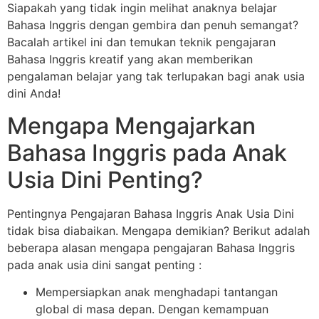
Siapakah yang tidak ingin melihat anaknya belajar
Bahasa Inggris dengan gembira dan penuh semangat?
Bacalah artikel ini dan temukan teknik pengajaran
Bahasa Inggris kreatif yang akan memberikan
pengalaman belajar yang tak terlupakan bagi anak usia
dini Anda!
Mengapa Mengajarkan
Bahasa Inggris pada Anak
Usia Dini Penting?
Pentingnya Pengajaran Bahasa Inggris Anak Usia Dini
tidak bisa diabaikan. Mengapa demikian? Berikut adalah
beberapa alasan mengapa pengajaran Bahasa Inggris
pada anak usia dini sangat penting :
Mempersiapkan anak menghadapi tantangan
global di masa depan. Dengan kemampuan