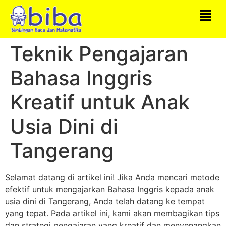
Teknik Pengajaran
Bahasa Inggris
Kreatif untuk Anak
Usia Dini di
Tangerang
Selamat datang di artikel ini! Jika Anda mencari metode
efektif untuk mengajarkan Bahasa Inggris kepada anak
usia dini di Tangerang, Anda telah datang ke tempat
yang tepat. Pada artikel ini, kami akan membagikan tips
dan strategi pengajaran yang kreatif dan menyenangkan