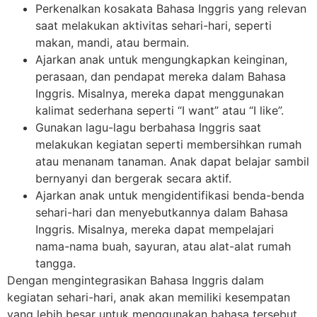
Perkenalkan kosakata Bahasa Inggris yang relevan
saat melakukan aktivitas sehari-hari, seperti
makan, mandi, atau bermain.
Ajarkan anak untuk mengungkapkan keinginan,
perasaan, dan pendapat mereka dalam Bahasa
Inggris. Misalnya, mereka dapat menggunakan
kalimat sederhana seperti “I want” atau “I like”.
Gunakan lagu-lagu berbahasa Inggris saat
melakukan kegiatan seperti membersihkan rumah
atau menanam tanaman. Anak dapat belajar sambil
bernyanyi dan bergerak secara aktif.
Ajarkan anak untuk mengidentifikasi benda-benda
sehari-hari dan menyebutkannya dalam Bahasa
Inggris. Misalnya, mereka dapat mempelajari
nama-nama buah, sayuran, atau alat-alat rumah
tangga.
Dengan mengintegrasikan Bahasa Inggris dalam
kegiatan sehari-hari, anak akan memiliki kesempatan
yang lebih besar untuk menggunakan bahasa tersebut