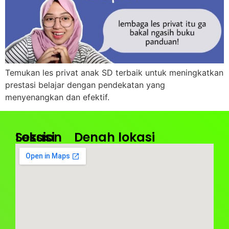
Temukan les privat anak SD terbaik untuk meningkatkan
prestasi belajar dengan pendekatan yang
menyenangkan dan efektif.
Lokasi
Session
Denah lokasi
Kantor
Jam
Pusat
Operasional
:
:
BIBA
Senin
Taman
–
Royal
Sabtu
Jalan
08.00