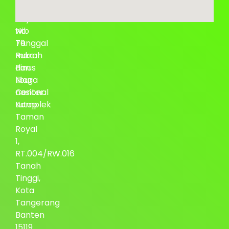
Permata
–
Raya
17.00
No.
wib
79.
Tanggal
Ruko
merah
Pinus
dan
Niaga
libur
Center.
nasional
Komplek
tutup
Taman
Royal
1,
RT.004/RW.016
Tanah
Tinggi,
Kota
Tangerang
Banten
15119