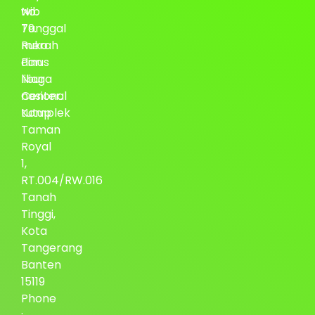
No.
wib
79.
Tanggal
Ruko
merah
Pinus
dan
Niaga
libur
Center.
nasional
Komplek
tutup
Taman
Royal
1,
RT.004/RW.016
Tanah
Tinggi,
Kota
Tangerang
Banten
15119
Phone