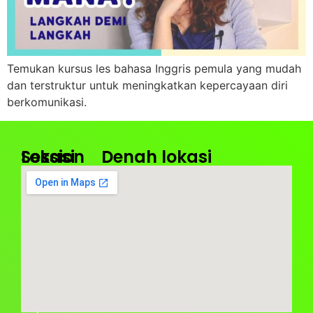
Temukan kursus les bahasa Inggris pemula yang mudah
dan terstruktur untuk meningkatkan kepercayaan diri
berkomunikasi.
Lokasi
Session
Denah lokasi
Kantor
Jam
Pusat
Operasional
:
:
BIBA
Senin
Taman
–
Royal
Sabtu
Jalan
08.00
Permata
–
Raya
17.00