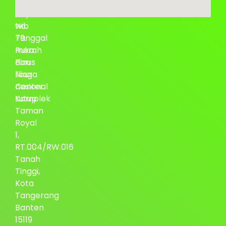
Permata
–
Raya
17.00
No.
wib
79.
Tanggal
Ruko
merah
Pinus
dan
Niaga
libur
Center.
nasional
Komplek
tutup
Taman
Royal
1,
RT.004/RW.016
Tanah
Tinggi,
Kota
Tangerang
Banten
15119