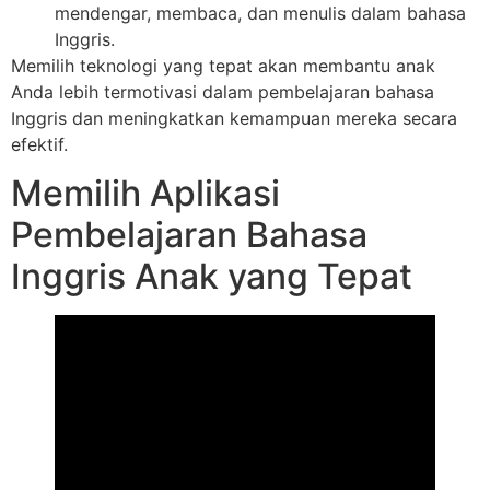
mendengar, membaca, dan menulis dalam bahasa
Inggris.
Memilih teknologi yang tepat akan membantu anak
Anda lebih termotivasi dalam pembelajaran bahasa
Inggris dan meningkatkan kemampuan mereka secara
efektif.
Memilih Aplikasi
Pembelajaran Bahasa
Inggris Anak yang Tepat