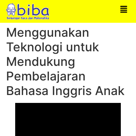
Menggunakan
Teknologi untuk
Mendukung
Pembelajaran
Bahasa Inggris Anak