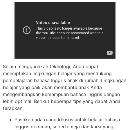
Selain menggunakan teknologi, Anda dapat
menciptakan lingkungan belajar yang mendukung
pembelajaran bahasa Inggris anak di rumah. Lingkungan
belajar yang baik akan membantu anak Anda
mengembangkan kemampuan bahasa Inggris dengan
lebih optimal. Berikut beberapa tips yang dapat Anda
terapkan:
Pastikan ada ruang khusus untuk belajar bahasa
Inggris di rumah, seperti meja dan kursi yang