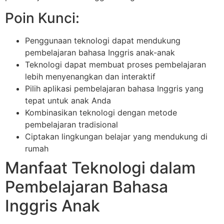
Poin Kunci:
Penggunaan teknologi dapat mendukung
pembelajaran bahasa Inggris anak-anak
Teknologi dapat membuat proses pembelajaran
lebih menyenangkan dan interaktif
Pilih aplikasi pembelajaran bahasa Inggris yang
tepat untuk anak Anda
Kombinasikan teknologi dengan metode
pembelajaran tradisional
Ciptakan lingkungan belajar yang mendukung di
rumah
Manfaat Teknologi dalam
Pembelajaran Bahasa
Inggris Anak