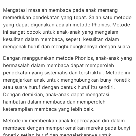
Mengatasi masalah membaca pada anak memang
memerlukan pendekatan yang tepat. Salah satu metode
yang dapat digunakan adalah metode Phonics. Metode
ini sangat cocok untuk anak-anak yang mengalami
kesulitan dalam membaca, seperti kesulitan dalam
mengenali huruf dan menghubungkannya dengan suara.
Dengan menggunakan metode Phonics, anak-anak yang
bermasalah dalam membaca dapat memperoleh
pendekatan yang sistematis dan terstruktur. Metode ini
mengajarkan anak untuk menghubungkan bunyi fonetik
atau suara huruf dengan bentuk huruf itu sendiri.
Dengan demikian, anak-anak dapat mengatasi
hambatan dalam membaca dan memperoleh
keterampilan membaca yang lebih baik.
Metode ini memberikan anak kepercayaan diri dalam
membaca dengan memperkenalkan mereka pada bunyi
fonetik setiap huruf dan mengajarkannya untuk