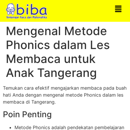
Mengenal Metode
Phonics dalam Les
Membaca untuk
Anak Tangerang
Temukan cara efektif mengajarkan membaca pada buah
hati Anda dengan mengenal metode Phonics dalam les
membaca di Tangerang.
Poin Penting
Metode Phonics adalah pendekatan pembelajaran