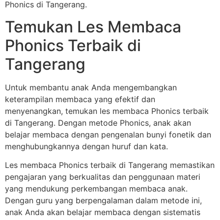
Phonics di Tangerang.
Temukan Les Membaca
Phonics Terbaik di
Tangerang
Untuk membantu anak Anda mengembangkan
keterampilan membaca yang efektif dan
menyenangkan, temukan les membaca Phonics terbaik
di Tangerang. Dengan metode Phonics, anak akan
belajar membaca dengan pengenalan bunyi fonetik dan
menghubungkannya dengan huruf dan kata.
Les membaca Phonics terbaik di Tangerang memastikan
pengajaran yang berkualitas dan penggunaan materi
yang mendukung perkembangan membaca anak.
Dengan guru yang berpengalaman dalam metode ini,
anak Anda akan belajar membaca dengan sistematis