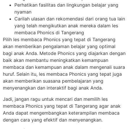
Perhatikan fasilitas dan lingkungan belajar yang
nyaman
Carilah ulasan dan rekomendasi dari orang tua lain
yang telah mengikutkan anak mereka dalam les
membaca Phonics di Tangerang
Pilih les membaca Phonics yang tepat di Tangerang
akan memberikan pengalaman belajar yang optimal
bagi anak Anda. Metode Phonics yang diajarkan dengan
baik akan membantu meningkatkan kemampuan
membaca dan kemampuan anak dalam mengenali suara
huruf. Selain itu, les membaca Phonics yang tepat juga
akan memberikan suasana pembelajaran yang
menyenangkan dan interaktif bagi anak Anda.
Jadi, jangan ragu untuk mencari dan memilih les
membaca Phonics yang tepat di Tangerang agar anak
Anda dapat mengembangkan keterampilan membaca
dengan cara yang efektif dan menyenangkan.