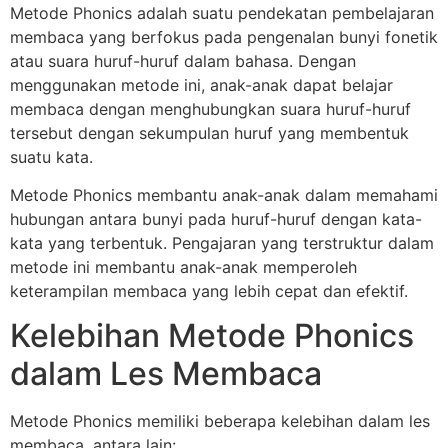
Metode Phonics adalah suatu pendekatan pembelajaran
membaca yang berfokus pada pengenalan bunyi fonetik
atau suara huruf-huruf dalam bahasa. Dengan
menggunakan metode ini, anak-anak dapat belajar
membaca dengan menghubungkan suara huruf-huruf
tersebut dengan sekumpulan huruf yang membentuk
suatu kata.
Metode Phonics membantu anak-anak dalam memahami
hubungan antara bunyi pada huruf-huruf dengan kata-
kata yang terbentuk. Pengajaran yang terstruktur dalam
metode ini membantu anak-anak memperoleh
keterampilan membaca yang lebih cepat dan efektif.
Kelebihan Metode Phonics
dalam Les Membaca
Metode Phonics memiliki beberapa kelebihan dalam les
membaca, antara lain: