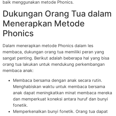
baik menggunakan metode Phonics.
Dukungan Orang Tua dalam
Menerapkan Metode
Phonics
Dalam menerapkan metode Phonics dalam les
membaca, dukungan orang tua memiliki peran yang
sangat penting. Berikut adalah beberapa hal yang bisa
orang tua lakukan untuk mendukung perkembangan
membaca anak:
Membaca bersama dengan anak secara rutin.
Menghabiskan waktu untuk membaca bersama
anak dapat meningkatkan minat membaca mereka
dan memperkuat koneksi antara huruf dan bunyi
fonetik.
Memperkenalkan bunyi fonetik. Orang tua dapat