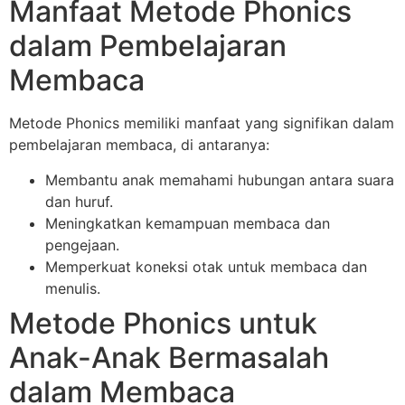
Manfaat Metode Phonics
dalam Pembelajaran
Membaca
Metode Phonics memiliki manfaat yang signifikan dalam
pembelajaran membaca, di antaranya:
Membantu anak memahami hubungan antara suara
dan huruf.
Meningkatkan kemampuan membaca dan
pengejaan.
Memperkuat koneksi otak untuk membaca dan
menulis.
Metode Phonics untuk
Anak-Anak Bermasalah
dalam Membaca