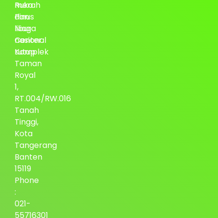
Ruko
merah
Pinus
dan
Niaga
libur
Center.
nasional
Komplek
tutup
Taman
Royal
1,
RT.004/RW.016
Tanah
Tinggi,
Kota
Tangerang
Banten
15119
Phone
:
021-
55716301