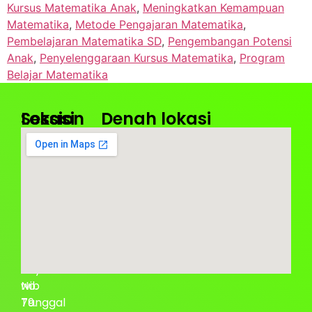
Kursus Matematika Anak
,
Meningkatkan Kemampuan
Matematika
,
Metode Pengajaran Matematika
,
Pembelajaran Matematika SD
,
Pengembangan Potensi
Anak
,
Penyelenggaraan Kursus Matematika
,
Program
Belajar Matematika
Lokasi
Session
Denah lokasi
Kantor
Jam
Pusat
Operasional
:
:
BIBA
Senin
Taman
–
Royal
Sabtu
Jalan
08.00
Permata
–
Raya
17.00
No.
wib
79.
Tanggal