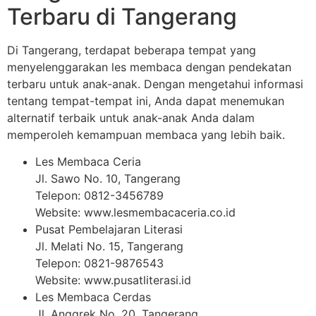
Terbaru di Tangerang
Di Tangerang, terdapat beberapa tempat yang
menyelenggarakan les membaca dengan pendekatan
terbaru untuk anak-anak. Dengan mengetahui informasi
tentang tempat-tempat ini, Anda dapat menemukan
alternatif terbaik untuk anak-anak Anda dalam
memperoleh kemampuan membaca yang lebih baik.
Les Membaca Ceria
Jl. Sawo No. 10, Tangerang
Telepon: 0812-3456789
Website: www.lesmembacaceria.co.id
Pusat Pembelajaran Literasi
Jl. Melati No. 15, Tangerang
Telepon: 0821-9876543
Website: www.pusatliterasi.id
Les Membaca Cerdas
Jl. Anggrek No. 20, Tangerang