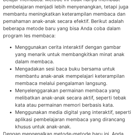
pembelajaran menjadi lebih menyenangkan, tetapi juga
membantu meningkatkan keterampilan membaca dan
pemahaman anak-anak secara efektif. Berikut adalah
beberapa metode baru yang bisa Anda coba dalam
program les membaca:
Menggunakan cerita interaktif dengan gambar
yang menarik untuk membangkitkan minat anak
dalam membaca.
Mengadakan sesi baca buku bersama untuk
membantu anak-anak mempelajari keterampilan
membaca melalui pengalaman langsung.
Menyelenggarakan permainan membaca yang
melibatkan anak-anak secara aktif, seperti tebak
kata atau permainan memori berbasis kata.
Menggunakan media digital yang interaktif, seperti
aplikasi pembelajaran membaca yang dirancang
khusus untuk anak-anak.
Dengan mengenalkan metode-metode baru ini, Anda