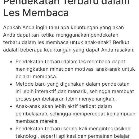
Pendekatan Terbaru dalam
Les Membaca
Apakah Anda ingin tahu apa keuntungan yang akan
Anda dapatkan ketika menggunakan pendekatan
terbaru dalam les membaca untuk anak-anak? Berikut
adalah beberapa keuntungan yang dapat Anda rasakan:
Pendekatan terbaru dalam les membaca dapat
meningkatkan minat dan motivasi anak-anak untuk
belajar membaca.
Metode baru yang digunakan dalam pendekatan
ini lebih interaktif dan menarik, sehingga membuat
proses pembelajaran lebih menyenangkan.
Anak-anak akan lebih aktif terlibat dalam
pembelajaran, sehingga mempercepat kemampuan
membaca mereka.
Pendekatan terbaru sering kali mengintegrasikan
teknologi, seperti aplikasi dan permainan belajar