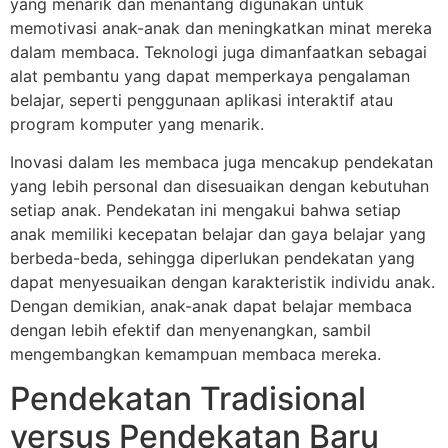
yang menarik dan menantang digunakan untuk
memotivasi anak-anak dan meningkatkan minat mereka
dalam membaca. Teknologi juga dimanfaatkan sebagai
alat pembantu yang dapat memperkaya pengalaman
belajar, seperti penggunaan aplikasi interaktif atau
program komputer yang menarik.
Inovasi dalam les membaca juga mencakup pendekatan
yang lebih personal dan disesuaikan dengan kebutuhan
setiap anak. Pendekatan ini mengakui bahwa setiap
anak memiliki kecepatan belajar dan gaya belajar yang
berbeda-beda, sehingga diperlukan pendekatan yang
dapat menyesuaikan dengan karakteristik individu anak.
Dengan demikian, anak-anak dapat belajar membaca
dengan lebih efektif dan menyenangkan, sambil
mengembangkan kemampuan membaca mereka.
Pendekatan Tradisional
versus Pendekatan Baru