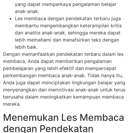
yang dapat memperkaya pengalaman belajar
anak-anak.
Les membaca dengan pendekatan terbaru juga
membantu mengembangkan keterampilan kritis
dan analitis anak-anak, sehingga mereka dapat
lebih memahami dan menafsirkan teks dengan
lebih baik.
Dengan memanfaatkan pendekatan terbaru dalam les
membaca, Anda dapat memberikan pengalaman
pembelajaran yang lebih efektif dan mempercepat
perkembangan membaca anak-anak. Tidak hanya itu,
Anda juga dapat menciptakan lingkungan belajar yang
menyenangkan dan memotivasi anak-anak untuk terus
berusaha dalam meningkatkan kemampuan membaca
mereka.
Menemukan Les Membaca
dengan Pendekatan