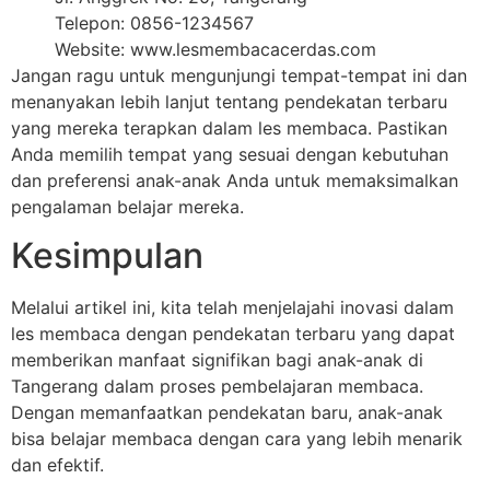
Telepon: 0856-1234567
Website: www.lesmembacacerdas.com
Jangan ragu untuk mengunjungi tempat-tempat ini dan
menanyakan lebih lanjut tentang pendekatan terbaru
yang mereka terapkan dalam les membaca. Pastikan
Anda memilih tempat yang sesuai dengan kebutuhan
dan preferensi anak-anak Anda untuk memaksimalkan
pengalaman belajar mereka.
Kesimpulan
Melalui artikel ini, kita telah menjelajahi inovasi dalam
les membaca dengan pendekatan terbaru yang dapat
memberikan manfaat signifikan bagi anak-anak di
Tangerang dalam proses pembelajaran membaca.
Dengan memanfaatkan pendekatan baru, anak-anak
bisa belajar membaca dengan cara yang lebih menarik
dan efektif.