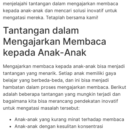
menjelajahi tantangan dalam mengajarkan membaca
kepada anak-anak dan mencari solusi inovatif untuk
mengatasi mereka. Tetaplah bersama kami!
Tantangan dalam
Mengajarkan Membaca
kepada Anak-Anak
Mengajarkan membaca kepada anak-anak bisa menjadi
tantangan yang menarik. Setiap anak memiliki gaya
belajar yang berbeda-beda, dan ini bisa menjadi
hambatan dalam proses mengajarkan membaca. Berikut
adalah beberapa tantangan yang mungkin terjadi dan
bagaimana kita bisa merancang pendekatan inovatif
untuk mengatasi masalah tersebut:
Anak-anak yang kurang minat terhadap membaca
Anak-anak dengan kesulitan konsentrasi