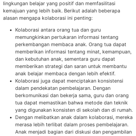
lingkungan belajar yang positif dan memfasilitasi
kemajuan yang lebih baik. Berikut adalah beberapa
alasan mengapa kolaborasi ini penting:
Kolaborasi antara orang tua dan guru
memungkinkan pertukaran informasi tentang
perkembangan membaca anak. Orang tua dapat
memberikan informasi tentang minat, kemampuan,
dan kebutuhan anak, sementara guru dapat
memberikan strategi dan saran untuk membantu
anak belajar membaca dengan lebih efektif.
Kolaborasi juga dapat menciptakan konsistensi
dalam pendekatan pembelajaran. Dengan
berkomunikasi dan bekerja sama, guru dan orang
tua dapat memastikan bahwa metode dan teknik
yang digunakan konsisten di sekolah dan di rumah.
Dengan melibatkan anak dalam kolaborasi, mereka
merasa lebih terlibat dalam proses pembelajaran.
Anak menjadi bagian dari diskusi dan pengambilan