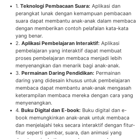
1.
Teknologi Pembacaan Suara:
Aplikasi dan
perangkat lunak dengan kemampuan pembacaan
suara dapat membantu anak-anak dalam membaca
dengan memberikan contoh pelafalan kata-kata
yang benar.
2.
Aplikasi Pembelajaran Interaktif:
Aplikasi
pembelajaran yang interaktif dapat membuat
proses pembelajaran membaca menjadi lebih
menyenangkan dan menarik bagi anak-anak.
3.
Permainan Daring Pendidikan:
Permainan
daring yang didesain khusus untuk pembelajaran
membaca dapat membantu anak-anak mengasah
keterampilan membaca mereka dengan cara yang
menyenangkan.
4.
Buku Digital dan E-book:
Buku digital dan e-
book memungkinkan anak-anak untuk membaca
dan menjelajahi teks secara interaktif dengan fitur-
fitur seperti gambar, suara, dan animasi yang