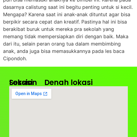
dasarnya calistung saat ini begitu penting untuk si kecil.
Mengapa? Karena saat ini anak-anak dituntut agar bisa
berpikir secara cepat dan kreatif. Pastinya hal ini bisa
berakibat buruk untuk mereka pra sekolah yang
memang tidak mempersiapkan diri dengan baik. Maka
dari itu, selain peran orang tua dalam membimbing
anak, anda juga bisa memasukkannya pada les baca
Cipondoh.
Lokasi
Session
Denah lokasi
Kantor
Jam
Pusat
Operasional
:
:
BIBA
Senin
Taman
–
Royal
Sabtu
Jalan
08.00