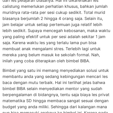
dari les pelajaran biasanya. Hal ini dikarenakan les
calistung memerlukan perhatian khusus, bahkan jumlah
muridnya rata-rata per sesi cukup sedikit. Total murid
biasanya berjumlah 2 hingga 4 orang saja. Selain itu,
jam belajar untuk setiap pertemuan juga relatif lebih
lebih sedikit. Supaya mencegah kebosanan, maka waktu
yang paling efektif untuk per sesi adalah sekitar 1 jam
saja. Karena waktu les yang terlalu lama pun bisa
membuat anak mengalami stres. Terlebih lagi untuk
mereka yang belum masuk ke sekolah formal. Nah,
inilah yang coba diterapkan oleh bimbel BIBA.
Bimbel yang satu ini memang menyediakan solusi untuk
membantu anda yang sedang kebingungan mencari les
baca dengan mutu terbaik. Hal ini terlihat jelas bahwa
bimbel BIBA selain menyediakan mentor yang sudah
berpengalaman di bidangnya, tentu saja biaya les privat
matematika SD hingga membaca sangat sesuai dengan
budget yang anda miliki. Sehingga dari kalangan mana
pun bisa memasuki anaknya ke bimbel ini. Karena pada