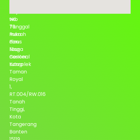
Permata
–
Raya
17.00
No.
wib
79.
Tanggal
Ruko
merah
Pinus
dan
Niaga
libur
Center.
nasional
Komplek
tutup
Taman
Royal
1,
RT.004/RW.016
Tanah
Tinggi,
Kota
Tangerang
Banten
15119