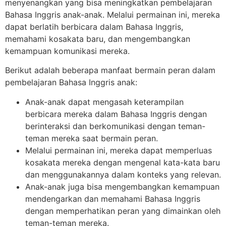
menyenangkan yang bisa meningkatkan pembelajaran
Bahasa Inggris anak-anak. Melalui permainan ini, mereka
dapat berlatih berbicara dalam Bahasa Inggris,
memahami kosakata baru, dan mengembangkan
kemampuan komunikasi mereka.
Berikut adalah beberapa manfaat bermain peran dalam
pembelajaran Bahasa Inggris anak:
Anak-anak dapat mengasah keterampilan
berbicara mereka dalam Bahasa Inggris dengan
berinteraksi dan berkomunikasi dengan teman-
teman mereka saat bermain peran.
Melalui permainan ini, mereka dapat memperluas
kosakata mereka dengan mengenal kata-kata baru
dan menggunakannya dalam konteks yang relevan.
Anak-anak juga bisa mengembangkan kemampuan
mendengarkan dan memahami Bahasa Inggris
dengan memperhatikan peran yang dimainkan oleh
teman-teman mereka.