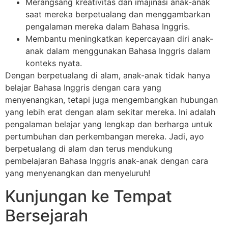
Merangsang kreativitas dan imajinasi anak-anak
saat mereka berpetualang dan menggambarkan
pengalaman mereka dalam Bahasa Inggris.
Membantu meningkatkan kepercayaan diri anak-
anak dalam menggunakan Bahasa Inggris dalam
konteks nyata.
Dengan berpetualang di alam, anak-anak tidak hanya
belajar Bahasa Inggris dengan cara yang
menyenangkan, tetapi juga mengembangkan hubungan
yang lebih erat dengan alam sekitar mereka. Ini adalah
pengalaman belajar yang lengkap dan berharga untuk
pertumbuhan dan perkembangan mereka. Jadi, ayo
berpetualang di alam dan terus mendukung
pembelajaran Bahasa Inggris anak-anak dengan cara
yang menyenangkan dan menyeluruh!
Kunjungan ke Tempat
Bersejarah