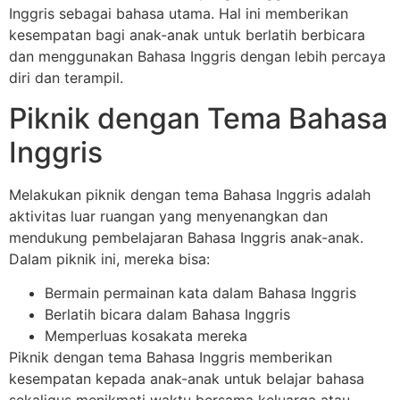
Inggris sebagai bahasa utama. Hal ini memberikan
kesempatan bagi anak-anak untuk berlatih berbicara
dan menggunakan Bahasa Inggris dengan lebih percaya
diri dan terampil.
Piknik dengan Tema Bahasa
Inggris
Melakukan piknik dengan tema Bahasa Inggris adalah
aktivitas luar ruangan yang menyenangkan dan
mendukung pembelajaran Bahasa Inggris anak-anak.
Dalam piknik ini, mereka bisa:
Bermain permainan kata dalam Bahasa Inggris
Berlatih bicara dalam Bahasa Inggris
Memperluas kosakata mereka
Piknik dengan tema Bahasa Inggris memberikan
kesempatan kepada anak-anak untuk belajar bahasa
sekaligus menikmati waktu bersama keluarga atau