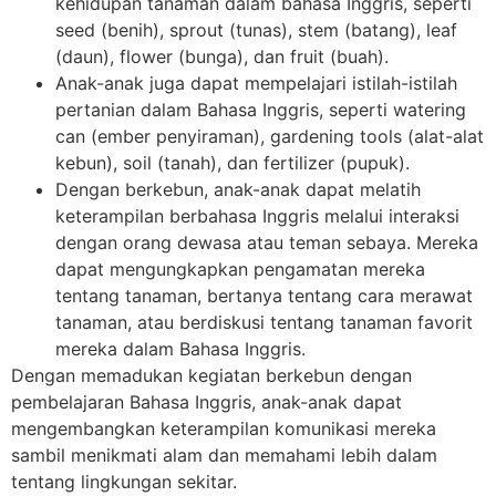
kehidupan tanaman dalam bahasa Inggris, seperti
seed (benih), sprout (tunas), stem (batang), leaf
(daun), flower (bunga), dan fruit (buah).
Anak-anak juga dapat mempelajari istilah-istilah
pertanian dalam Bahasa Inggris, seperti watering
can (ember penyiraman), gardening tools (alat-alat
kebun), soil (tanah), dan fertilizer (pupuk).
Dengan berkebun, anak-anak dapat melatih
keterampilan berbahasa Inggris melalui interaksi
dengan orang dewasa atau teman sebaya. Mereka
dapat mengungkapkan pengamatan mereka
tentang tanaman, bertanya tentang cara merawat
tanaman, atau berdiskusi tentang tanaman favorit
mereka dalam Bahasa Inggris.
Dengan memadukan kegiatan berkebun dengan
pembelajaran Bahasa Inggris, anak-anak dapat
mengembangkan keterampilan komunikasi mereka
sambil menikmati alam dan memahami lebih dalam
tentang lingkungan sekitar.