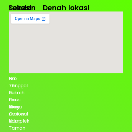
Lokasi
Session
Denah lokasi
Kantor
Jam
Pusat
Operasional
:
:
BIBA
Senin
Taman
–
Royal
Sabtu
Jalan
08.00
Permata
–
Raya
17.00
No.
wib
79.
Tanggal
Ruko
merah
Pinus
dan
Niaga
libur
Center.
nasional
Komplek
tutup
Taman